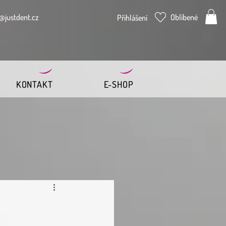
@justdent.cz
Oblíbené
Přihlášení
KONTAKT
E-SHOP