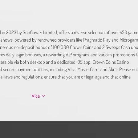
Hu-Friedy Black Days ► 25.11. -
30.11. 2024
d in 2023 by Sunflower Limited, offers a diverse selection of over 450 game
ame shows, powered by renowned providers like Pragmatic Play and Microgami
enerous no-deposit bonus of 100,000 Crown Coins and 2 Sweeps Cash upo
ures daily login bonuses, a rewarding VIP program, and various promotions t
ssible via both desktop and a dedicated iOS app, Crown Coins Casino 
d secure payment options, including Visa, MasterCard, and Skrill. Please not
cal laws and regulations; ensure that you are of legal age and that online 
Více