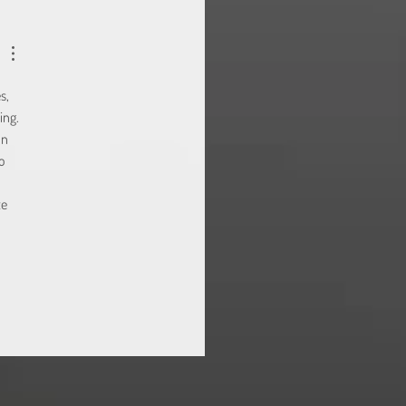
s, 
ng. 
n 
o 
e 