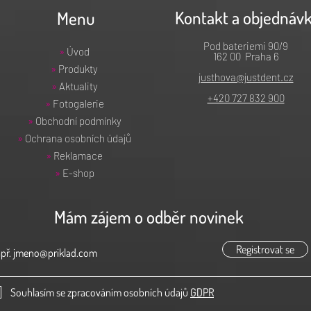
Kontakt a objednáv
Menu
Pod bateriemi 90/9
»
Úvod
162 00 Praha 6
»
Produkty
justhova@justdent.cz
»
Aktuality
+420 727 832 900
»
Fotogalerie
»
Obchodní podmínky
»
Ochrana osobních údajů
»
Reklamace
»
E-shop
Mám zájem o odběr novinek
Registrovat se
Souhlasím se zpracováním osobních údajů
GDPR