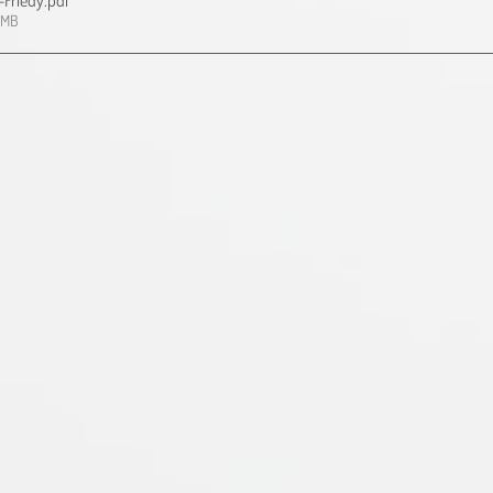
-Friedy
.pdf
3MB