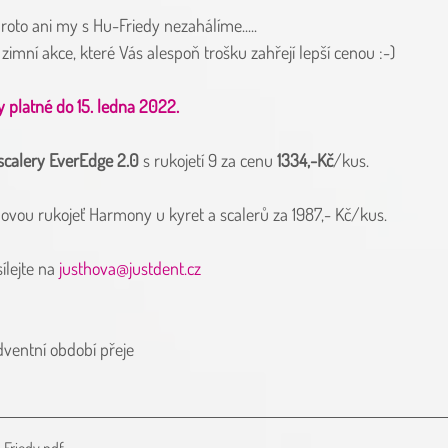
roto ani my s Hu-Friedy nezahálíme.....
s zimní akce, které Vás alespoň trošku zahřejí lepší cenou :-)
y platné do 15. ledna 2022.
scalery EverEdge 2.0 
s rukojetí 9 za cenu 
1334,-Kč
/kus.
ovou rukojeť Harmony u kyret a scalerů za 1987,- Kč/kus.
lejte na 
justhova@justdent.cz
dventní období přeje