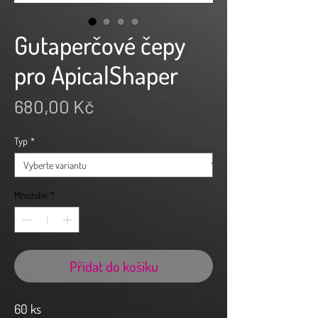
Gutaperčové čepy
pro ApicalShaper
Cena
680,00 Kč
Typ
*
Množství
*
Přidat do košíku
60 ks