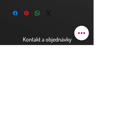
Kontakt a objednávky
Pod bateriemi 90/9
162 00 Praha 6
justhova@justdent.cz
+420 727 832 900
Menu
Úvod
Produkty
Aktuality
Fotogalerie