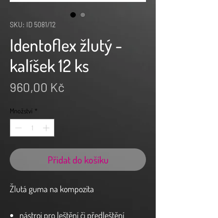
SKU: ID 5081/12
Identoflex žlutý -
kalíšek 12 ks
Cena
960,00 Kč
Množství
*
Přidat do košíku
Žlutá guma na kompozita
nástroj pro leštění či předleštění