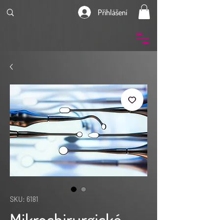
Přihlášení
SKU: 6181
Mikrochirurgické