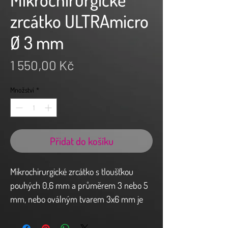
zrcátko ULTRAmicro
Ø 3 mm
Cena
1 550,00 Kč
Množství
*
Přidat do košíku
Mikrochirurgické zrcátko s tloušťkou
pouhých 0,6 mm a průměrem 3 nebo 5
mm, nebo oválným tvarem 3x6 mm je
ideálním nástrojem pro mikrochirurgii.
Využití zrcátek je především při hledání