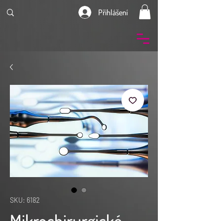
Přihlášení
SKU: 6182
Mikrochirurgické