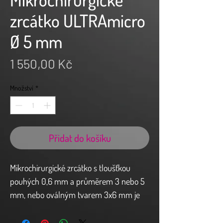
zrcátko ULTRAmicro
Ø 5 mm
Cena
1 550,00 Kč
Množství
*
Přidat do košíku
Mikrochirurgické zrcátko s tloušťkou
pouhých 0,6 mm a průměrem 3 nebo 5
mm, nebo oválným tvarem 3x6 mm je
ideálním nástrojem pro mikrochirurgii.
Využití zrcátek je především při hledání