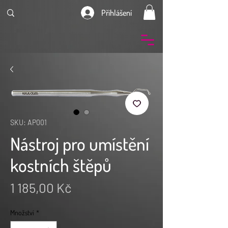
Přihlášení
SKU: AP001
Nástroj pro umístění
kostních štěpů
Cena
1 185,00 Kč
Množství
*