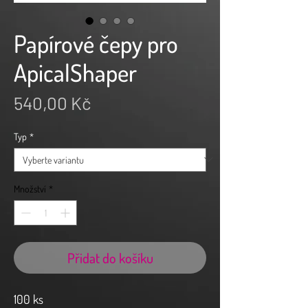
Papírové čepy pro
ApicalShaper
Cena
540,00 Kč
Typ
*
Množství
*
Přidat do košíku
100 ks