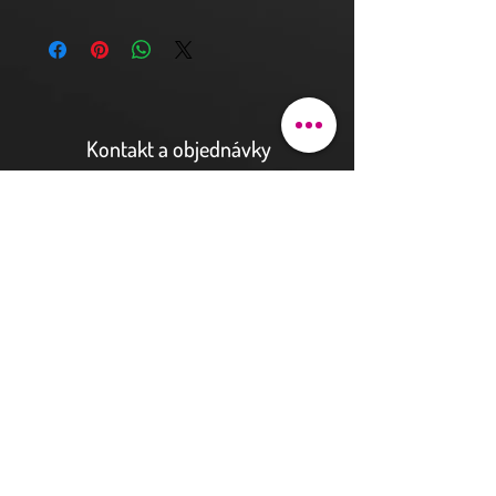
Kontakt a objednávky
Pod bateriemi 90/9
162 00 Praha 6
justhova@justdent.cz
+420 727 832 900
Menu
Úvod
Produkty
Aktuality
Fotogalerie