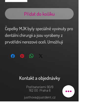
Přidat do košíku
Čepelky MJK byly speciálně vyvinuty pro
dentální chirurgii a jsou vyrobeny z
prvotřídní nerezové oceli. Umožňují
provádět všechny řezy, a to i na těžko
přístupných místech. Sterilní jednorázové
mikroskalpelkové čepelky "Zebra" jsou
určeny pro parodontologii.
Čepelky BW069SR jsou tvarovatelné, s
Kontakt a objednávky
laserovými značkami.
Pod bateriemi 90/9
Soulad se směrnicí ES 93/42,
162 00 Praha 6
zdravotnický prostředek třídy IIa CE
justhova@justdent.cz
0120.
+420 727 832 900