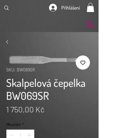
Přihlášení
SKU: BW069SR
Skalpelová čepelka
BW069SR
Cena
1 750,00 Kč
Množství
*