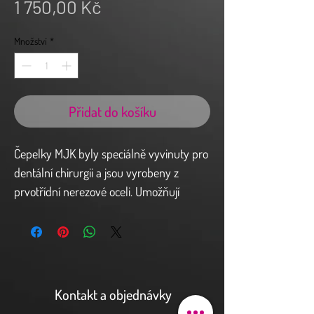
Cena
1 750,00 Kč
Množství
*
Přidat do košíku
Čepelky MJK byly speciálně vyvinuty pro
dentální chirurgii a jsou vyrobeny z
prvotřídní nerezové oceli. Umožňují
provádět všechny řezy, a to i na těžko
přístupných místech.
Dvojité zkosení typu A.A.S.
Soulad se směrnicí ES 93/42,
zdravotnický prostředek třídy IIa CE
Kontakt a objednávky
0120.