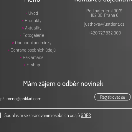
Pod bateriemi 90/9
»
Úvod
162 00 Praha 6
»
Produkty
justhova@justdent.cz
»
Aktuality
+420 727 832 900
»
Fotogalerie
»
Obchodní podmínky
»
Ochrana osobních údajů
»
Reklamace
»
E-shop
Mám zájem o odběr novinek
Registrovat se
Souhlasím se zpracováním osobních údajů
GDPR