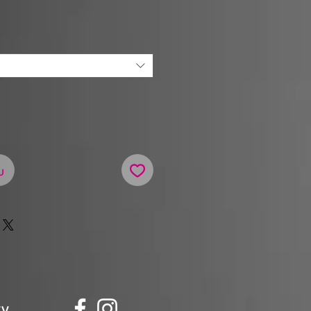
ena
u
ky