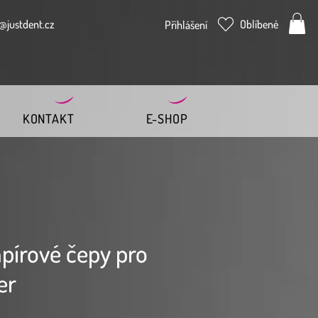
@justdent.cz
Oblíbené
Přihlášení
KONTAKT
E-SHOP
apírové čepy pro
er