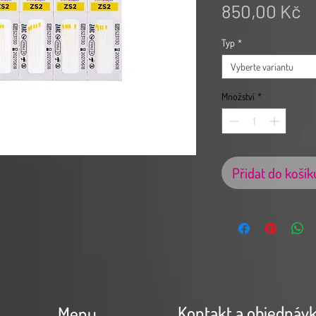
C
850,00 Kč
Typ
*
Vyberte variantu
Množství
*
Přidat do košík
Kontakt a objednáv
Menu