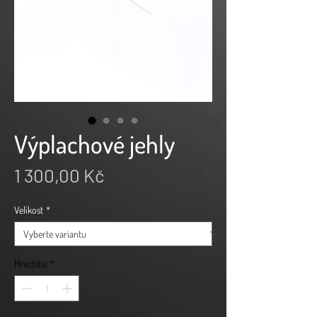
Výplachové jehly
Cena
1 300,00 Kč
Velikost
*
Množství
*