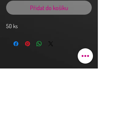
Přidat do košíku
50 ks
Kontakt a objednávky
Pod bateriemi 90/9
162 00 Praha 6
justhova@justdent.cz
+420 727 832 900
Menu