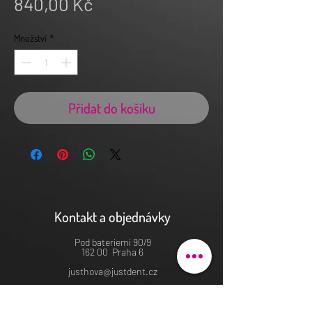
Cena
840,00 Kč
Množství
*
Přidat do košíku
Kontakt a objednávky
Pod bateriemi 90/9
162 00 Praha 6
justhova@justdent.cz
+420 727 832 900