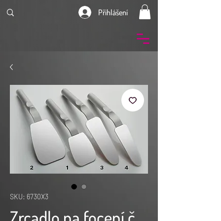
Přihlášení
SKU: 6730X3
Zrcadlo na focení č.