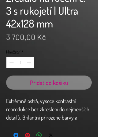
3 s rukojetí | Ultra
42x128 mm
Cena
3 700,00 Kč
Množství
*
Přidat do košíku
Extrémně ostrá, vysoce kontrastní
reprodukce bez zkreslení do nejmenších
detailů. Brilantní přirozené barvy a
vynikající světlost s homogenním
spektrem odrazu 90 % ve srovnání se