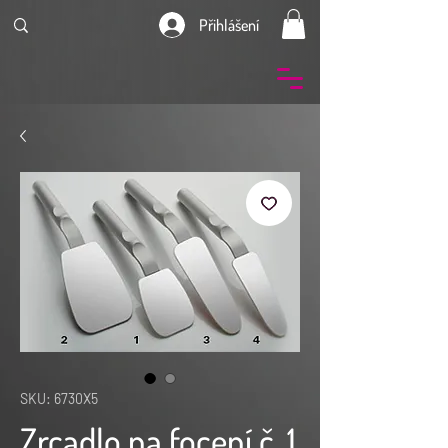
Přihlášení
SKU: 6730X5
Zrcadlo na focení č. 1