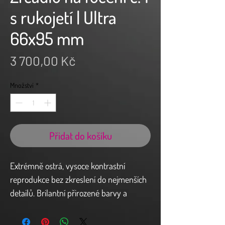
s rukojetí | Ultra
66x95 mm
Cena
3 700,00 Kč
Množství
*
Přidat do košíku
Extrémně ostrá, vysoce kontrastní
reprodukce bez zkreslení do nejmenších
detailů. Brilantní přirozené barvy a
vynikající světlost s homogenním
spektrem odrazu 90 % ve srovnání se