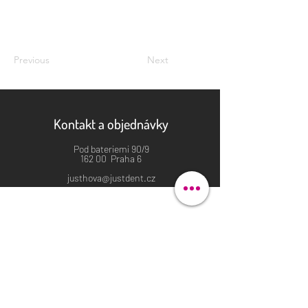
Previous
Next
Kontakt a objednávky
Pod bateriemi 90/9
162 00 Praha 6
justhova@justdent.cz
+420 727 832 900
Menu
Úvod
Produkty