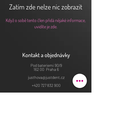
Zatím zde nelze nic zobrazit
Když o sobě tento člen přidá nějaké informace,
uvidíte je zde.
Kontakt a objednávky
Pod bateriemi 90/9
162 00 Praha 6
justhova@justdent.cz
+420 727 832 900
Menu
Úvod
Produkty