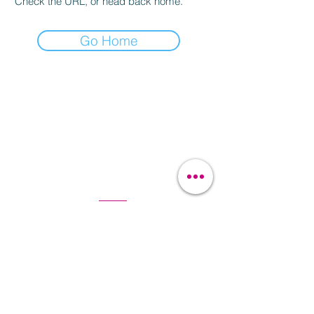
Check the URL, or head back home.
Go Home
Kontakt a objednávky
Pod bateriemi 90/9
162 00 Praha 6
justhova@justdent.cz
+420 727 832 900
Menu
Úvod
Produkty
Aktuality
Fotogalerie