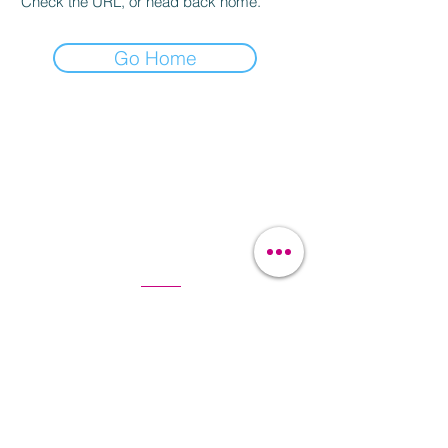
Check the URL, or head back home.
Go Home
Kontakt a objednávky
Pod bateriemi 90/9
162 00 Praha 6
justhova@justdent.cz
+420 727 832 900
Menu
Úvod
Produkty
Aktuality
Fotogalerie