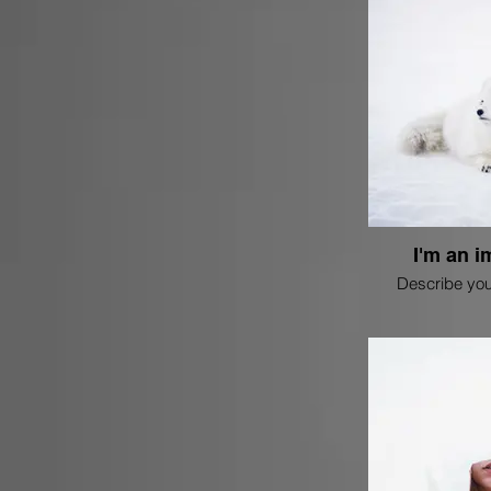
I'm an i
Describe you