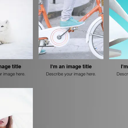
mage title
I'm an image title
I'm
r image here.
Describe your image here.
Descr