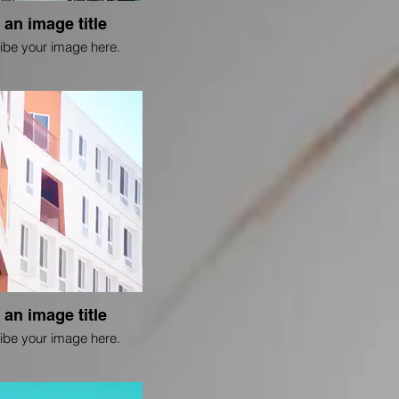
 an image title
ibe your image here.
 an image title
ibe your image here.