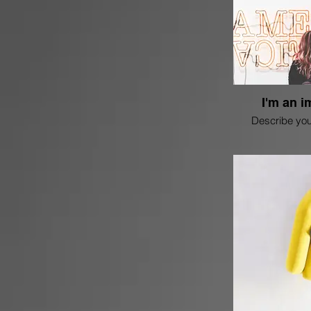
I'm an i
Describe you