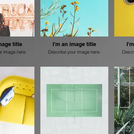
mage title
I'm an image title
I'm
r image here.
Describe your image here.
Descr