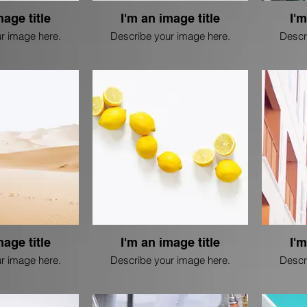
mage title
I'm an image title
I'm
r image here.
Describe your image here.
Descr
mage title
I'm an image title
I'm
r image here.
Describe your image here.
Descr