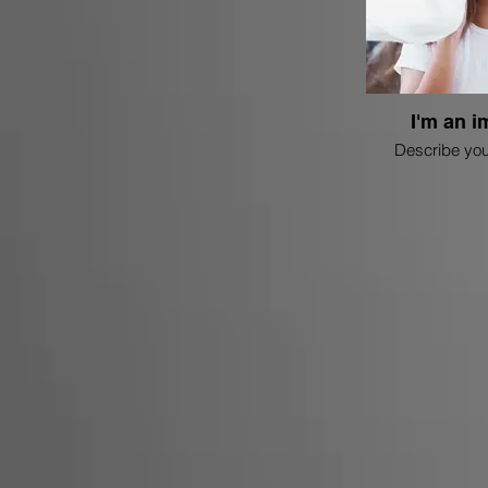
I'm an i
Describe you