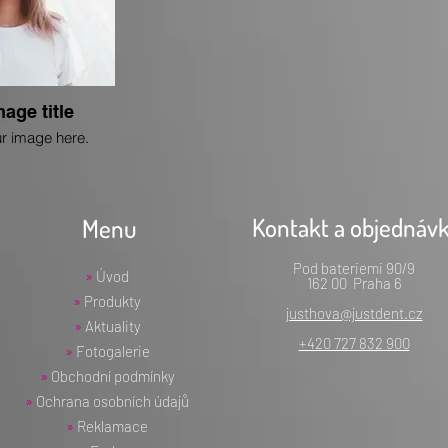
mage title
r image here.
Kontakt a objednáv
Menu
Pod bateriemi 90/9
»
Úvod
162 00 Praha 6
»
Produkty
justhova@justdent.cz
»
Aktuality
+420 727 832 900
»
Fotogalerie
»
Obchodní podmínky
»
Ochrana osobních údajů
»
Reklamace