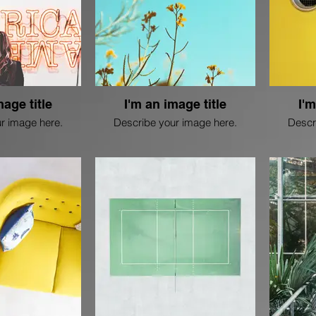
mage title
I'm an image title
I'm
r image here.
Describe your image here.
Descr