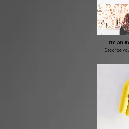
I'm an i
Describe you