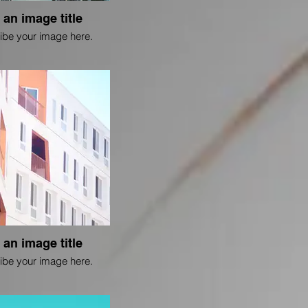
 an image title
ibe your image here.
 an image title
ibe your image here.