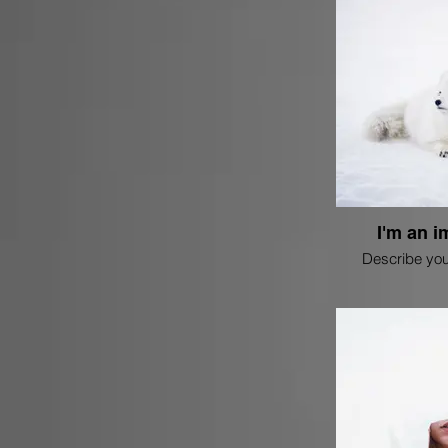
I'm an i
Describe you