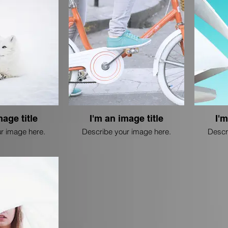
mage title
I'm an image title
I'm
r image here.
Describe your image here.
Descr