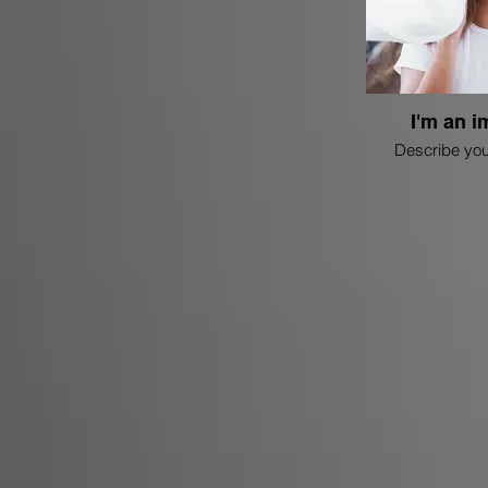
I'm an i
Describe you