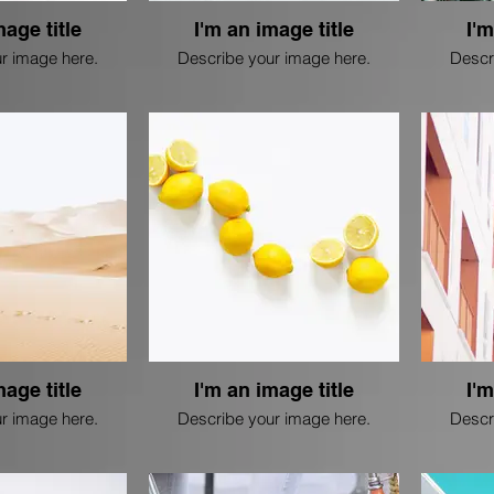
mage title
I'm an image title
I'm
r image here.
Describe your image here.
Descr
mage title
I'm an image title
I'm
r image here.
Describe your image here.
Descr