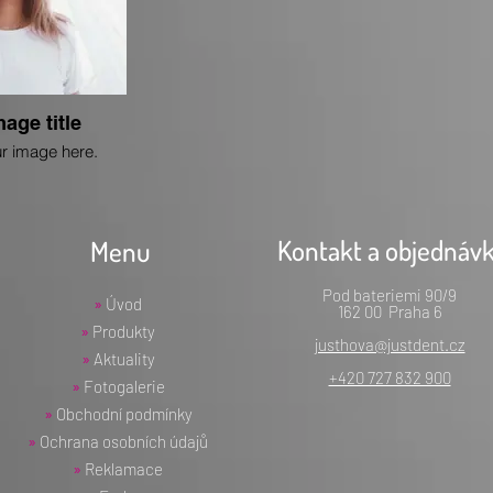
mage title
r image here.
Kontakt a objednáv
Menu
Pod bateriemi 90/9
»
Úvod
162 00 Praha 6
»
Produkty
justhova@justdent.cz
»
Aktuality
+420 727 832 900
»
Fotogalerie
»
Obchodní podmínky
»
Ochrana osobních údajů
»
Reklamace