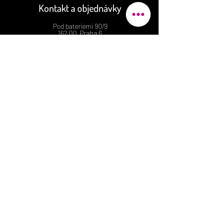
Kontakt a objednávky
Pod bateriemi 90/9
162 00 Praha 6
justhova@justdent.cz
+420 727 832 900
Menu
Úvod
Produkty
Aktuality
Fotogalerie
Podmínky užití
E-shop
© Veronika Maříková 2022