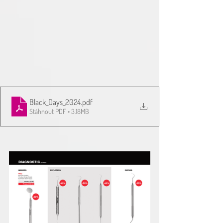
Black_Days_2024
.pdf
Stáhnout PDF • 3.18MB