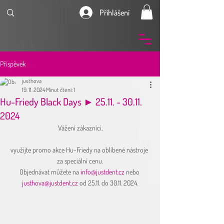
Přihlášení
Příspěvek
justhova
19. 11. 2024
Minut čtení: 1
Hu-Friedy Black Days ► 25.11. - 30.11.
2024
Vážení zákazníci,
využijte promo akce Hu-Friedy na oblíbené nástroje 
za speciální cenu.
Objednávat můžete na 
info@justdent.cz
 nebo 
justhova@justdent.cz
 od 25.11. do 30.11. 2024.