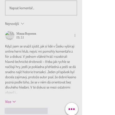
Dovolená 12.-16.2.2024
PRAGODENTOVÉ N
Napsat komentář...
Nejnovější
Миша Воронов
(15. 3.)
Když jsem se snažil zjistit, jak si lidé v Česku vybírají 
online herní klub, nejvíc mi pomohly komentáře z 
fór a diskusí. V jednom vlákně hráči rozebírali 
hlavně technické drobnosti – třeba jak rychle se 
načítají hry, jestli je pokladna přehledná a jestli se dá 
snadno najít historie transakcí. Jeden příspěvek byl 
docela zajímavý, protože autor psal, že dobré kasino 
pozná podle toho, že se v něm dá orientovat bez 
dlouhého hledání. V té diskusi se mezi ostatními 
objevil i…
Více
To se mi líbí
Reagovat