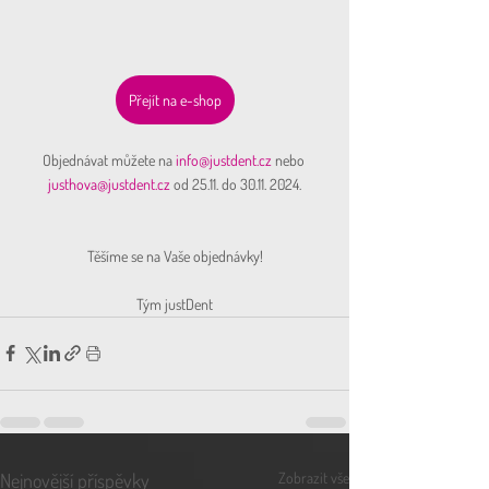
Přejít na e-shop
Objednávat můžete na 
info@justdent.cz
 nebo 
justhova@justdent.cz
 od 25.11. do 30.11. 2024.
Těšíme se na Vaše objednávky!
Tým justDent
Nejnovější příspěvky
Zobrazit vše