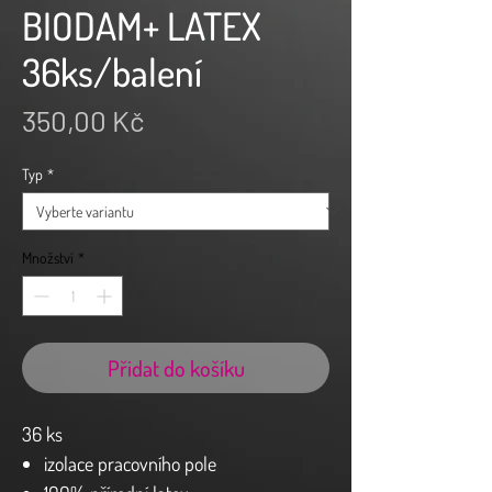
BIODAM+ LATEX
36ks/balení
Cena
350,00 Kč
Typ
*
Množství
*
Přidat do košíku
36 ks
izolace pracovního pole