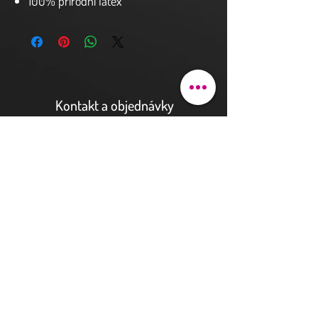
100% přírodní latex
elastický a pevný
dostupný v modré barvě
Kontakt a objednávky
Pod bateriemi 90/9
162 00 Praha 6
justhova@justdent.cz
+420 727 832 900
Menu
Úvod
Produkty
Aktuality
Fotogalerie