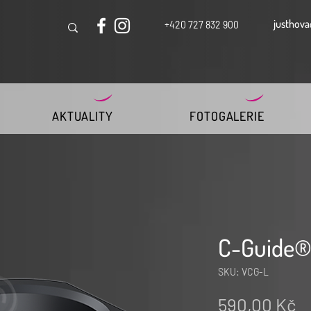
justhova
+420 727 832 900
AKTUALITY
FOTOGALERIE
C-Guide®
SKU: VCG-L
C
590,00 Kč