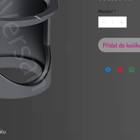
Množství
*
Přidat do košík
tu.