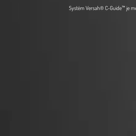
Systém Versah® C-Guide™ je mod
umožňuje optimální funkčnost 
upravovat výkon (dovnitř a ven), 
Densah®. Otevřené otvory pro kl
umožňovaly přiměřenou irigaci.
asistované operace s možností 
oblastech.