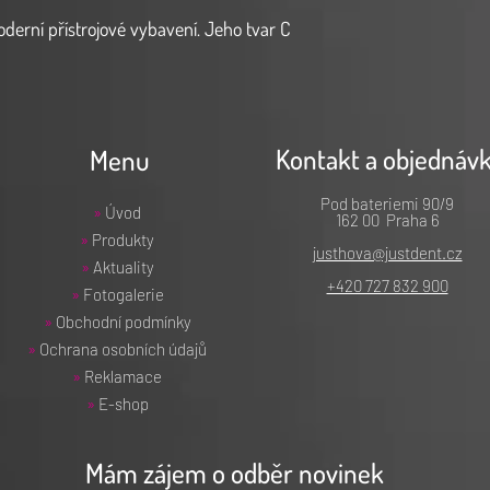
erní přístrojové vybavení. Jeho tvar C
a dává chirurgům potřebnou svobodu
což je nutné pro využití techologie fréz
íč G-Stop™ jsou navrženy tak, aby
 Versah® G-Stop™ umožňuje bezklíčové
Kontakt a objednáv
Menu
přesných a snadných výkonů ve více
Pod bateriemi 90/9
»
Úvod
162 00 Praha 6
»
Produkty
justhova@justdent.cz
»
Aktuality
+420 727 832 900
»
Fotogalerie
»
Obchodní podmínky
»
Ochrana osobních údajů
»
Reklamace
»
E-shop
Mám zájem o odběr novinek