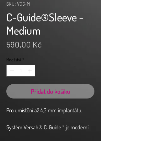
SKU: VCG-M
C-Guide®Sleeve -
Medium
Cena
590,00 Kč
Množství
*
Přidat do košíku
Pro umístění až 4,3 mm implantátu.
Systém Versah® C-Guide™ je moderní
přístrojové vybavení. Jeho tvar C