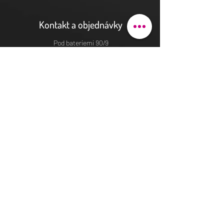
Kontakt a objednávky
Pod bateriemi 90/9
162 00 Praha 6
justhova@justdent.cz
+420 727 832 900
Menu
Úvod
Produkty
Aktuality
Fotogalerie
Podmínky užití
E-shop
© Veronika Maříková 2022