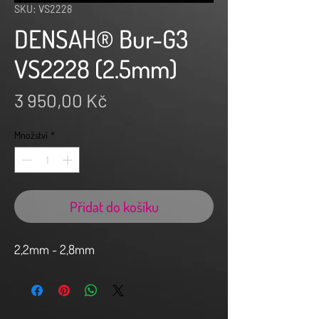
SKU: VS2228
DENSAH® Bur-G3
VS2228 (2.5mm)
Cena
3 950,00 Kč
Množství
*
Přidat do košíku
2,2mm - 2,8mm