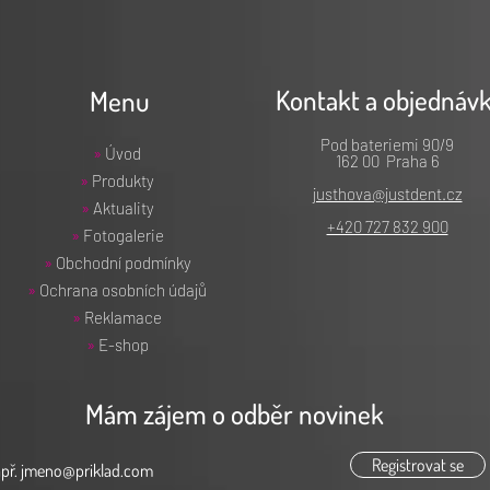
Kontakt a objednáv
Menu
Pod bateriemi 90/9
»
Úvod
162 00 Praha 6
»
Produkty
justhova@justdent.cz
»
Aktuality
+420 727 832 900
»
Fotogalerie
»
Obchodní podmínky
»
Ochrana osobních údajů
»
Reklamace
»
E-shop
Mám zájem o odběr novinek
Registrovat se