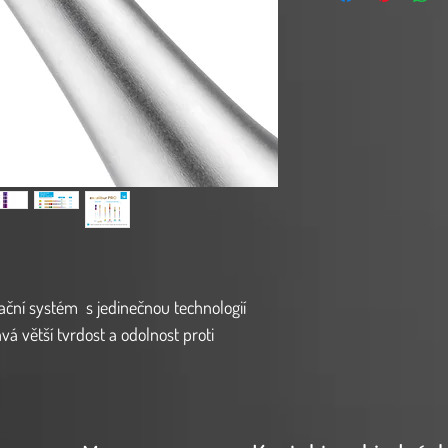
ační systém s jedinečnou technologií
á větší tvrdost a odolnost proti
 únavu.
Díky nové, efektivnější geometrii
je řeznou kapacitu a zlepšuje penetraci.
vní přístup, který odstraňuje méně
omii zubu.
K dispozici v rozměrech 21