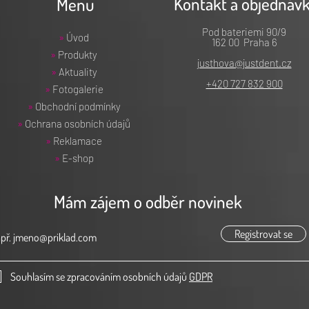
Kontakt a objednáv
Menu
ch celý rozsah od E20 do E45.
Pod bateriemi 90/9
»
Úvod
162 00 Praha 6
»
Produkty
justhova@justdent.cz
»
Aktuality
+420 727 832 900
»
Fotogalerie
»
Obchodní podmínky
»
Ochrana osobních údajů
»
Reklamace
»
E-shop
Mám zájem o odběr novinek
Registrovat se
Souhlasím se zpracováním osobních údajů
GDPR