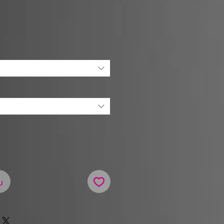
Cena
u