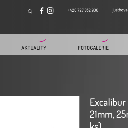
justhova
+420 727 832 900
AKTUALITY
FOTOGALERIE
Excalibur
21mm, 25
ks)