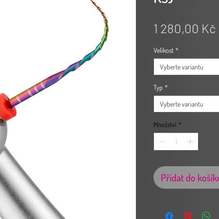
1 280,00 Kč
Velikost
*
Vyberte variantu
Typ
*
Vyberte variantu
Množství
*
Přidat do košík