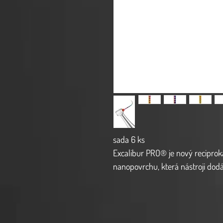
sada 6 ks
Excalibur PRO® je nový reciprok
nanopovrchu, která nástroji dodáv
opotřebení, snižuje tím
cyklickou
hrotu Excalibur PRO® maximalizu
5% konicita
zajišťuje
méně invazi
dentinu, zachovává původní anat