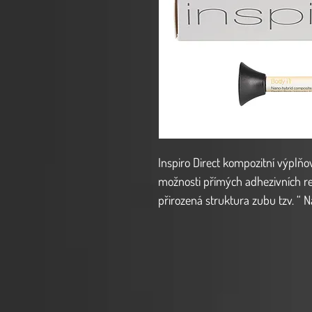
Inspiro Direct kompozitní výplňov
možnosti přímých adhezivních rek
přirozená struktura zubu tzv. “ 
snadno dosažitelný estetický a 
spolehlivější technika vrstvení 
sklovinná), která dokonale napod
8 úrovní intenzity v ODSTÍNECH B