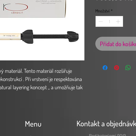
Množství
*
Přidat do košík
ý materiál. Tento materiál rozšiřuje
onstrukcí . Při vrstvení je respektována
Natural layering koncept „ a umožňuje tak
funkční výsledek. Zjednodušená a
pouhých dvou vrstev (dentinová a
obí strukturu a vzhled zubu.
Kontakt a objednáv
Menu
ODY pro pokrytí všech variant sytosti
Pod bateriemi 90/9