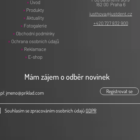
sytostí u výplňového materiálu a 7 úrovní
»
Úvod
162 00 Praha 6
Intenzita 0 byla vyvinuta pro bělené zuby
»
Produkty
justhova@justdent.cz
ahující barevnou řadu VITA (intenzita 5 až
»
Aktuality
+420 727 832 900
 kavit V. třídy nebo dentinové mamelony.
»
Fotogalerie
tejný barevný tón a podobnou opacitu a
»
Obchodní podmínky
»
Ochrana osobních údajů
jinými systémy výrazně zjednodušuje
»
Reklamace
»
E-shop
i4, i5
Mám zájem o odběr novinek
Registrovat se
Souhlasím se zpracováním osobních údajů
GDPR