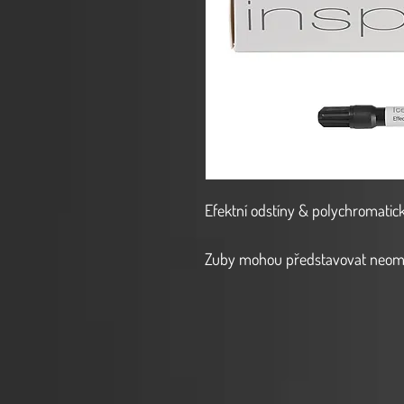
Efektní odstíny & polychromatic
Zuby mohou představovat neomez
a světlosti. „Koncepce přirozenéh
dokonale vykreslí krásu přirozen
vyžadují další probarvení, posky
efektní odstíny, které je možné po