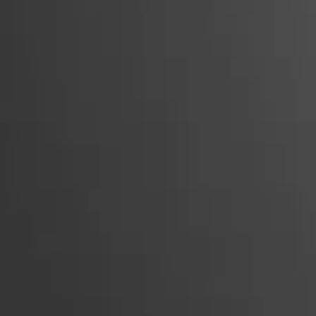
nášení do hlubokých okluzálních fisur u
m zlepšení jejich estetické integrace a
ařů při zhotovování distálních výplní.