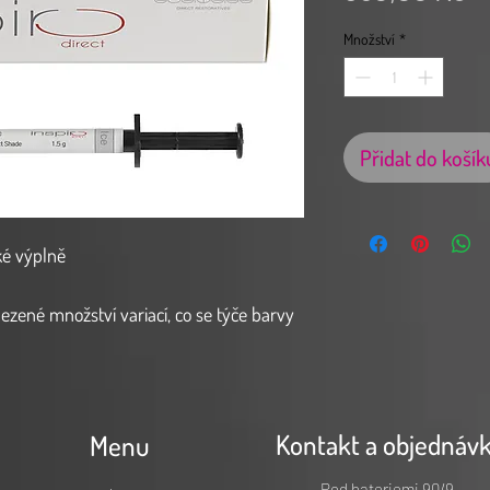
Množství
*
Přidat do košík
ké výplně
ené množství variací, co se týče barvy
o vrstvení“ u velké většiny z nich
ých tkání. Pro několik málo případů, které
tuje ssystém inspiro všechny potřebné
užít pro následující individualizace:
Kontakt a objednáv
Menu
Pod bateriemi 90/9