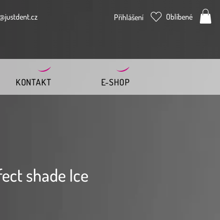
@justdent.cz
Oblíbené
Přihlášení
KONTAKT
E-SHOP
fect shade Ice
ena