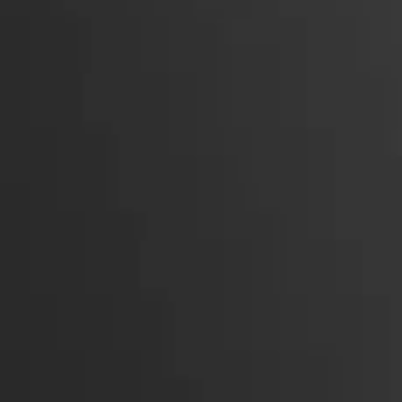
tkáně nebo kovy.
FISSURE EFFECT Je určen pro na
výplní kavit I. a II. třídy za účele
stimulace uměleckého talentu lék
Balení obsahuje 1 tubu (1,5g)
Výrobce: Edelweiss DR