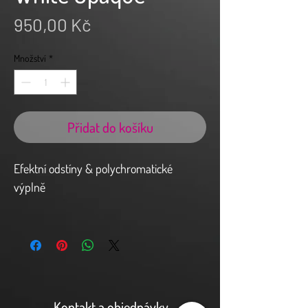
Cena
950,00 Kč
Množství
*
Přidat do košíku
Efektní odstíny & polychromatické
výplně
Zuby mohou představovat neomezené
množství variací, co se týče barvy a
světlosti. „Koncepce přirozeného
vrstvení“ u velké většiny z nich dokonale
vykreslí krásu přirozených tkání. Pro
Kontakt a objednávky