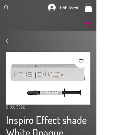
Přihlášení
SKU: 3820
Inspiro Effect shade
White Opaque