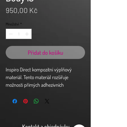
Cena
950,00 Kč
Množství
*
Přidat do košíku
Inspiro Direct kompozitní výplňový
materiál. Tento materiál rozšiřuje
možnosti přímých adhezivních
rekonstrukcí . Při vrstvení je
respektována přirozená struktura zubu
tzv. “ Natural layering koncept „ a
umožňuje tak snadno dosažitelný
estetický a funkční výsledek.
Kontakt a objednávky