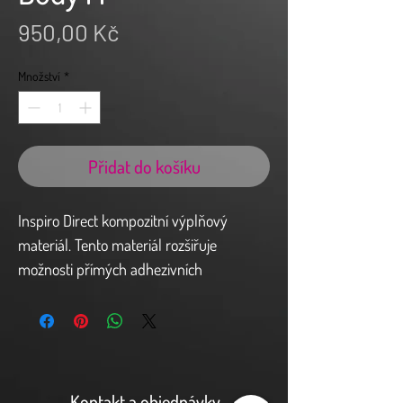
Cena
950,00 Kč
Množství
*
Přidat do košíku
Inspiro Direct kompozitní výplňový
materiál. Tento materiál rozšiřuje
možnosti přímých adhezivních
rekonstrukcí . Při vrstvení je
respektována přirozená struktura zubu
tzv. “ Natural layering koncept „ a
umožňuje tak snadno dosažitelný
estetický a funkční výsledek.
Kontakt a objednávky