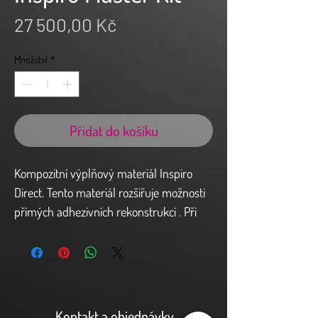
Cena
27 500,00 Kč
Množství
*
Přidat do košíku
Kompozitní výplňový materiál Inspiro
Direct. Tento materiál rozšiřuje možnosti
přímých adhezivních rekonstrukcí . Při
vrstvení je respektována přirozená
struktura zubu tzv. “Natural layering
koncept„ a umožňuje tak snadno
dosažitelný estetický a funkční výsledek.
Zjednodušená a spolehlivější technika
Kontakt a objednávky