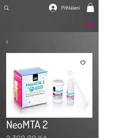
Přihlášení
NeoMTA 2
Cena
2 300,00 Kč