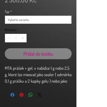
Typ
*
Množství
*
Přidat do košíku
MTA prášek + gel, v nabídce 1 g nebo 2,5
g, které lze mixovat jako sealer ( odměrka
0,1 g prášku a 2 kapky gelu ) nebo jako
putty ( odměrka 0,1 g prášku a 1 kapka
gelu ). Pracovní doba 14 min. pro putty a
21 minut pro sealer, tuhnutí 1 hod. 10 min.