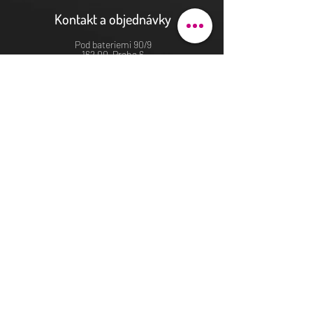
Kontakt a objednávky
Pod bateriemi 90/9
162 00 Praha 6
justhova@justdent.cz
+420 727 832 900
Menu
Úvod
Produkty
Aktuality
Fotogalerie
Podmínky užití
E-shop
© Veronika Maříková 2022