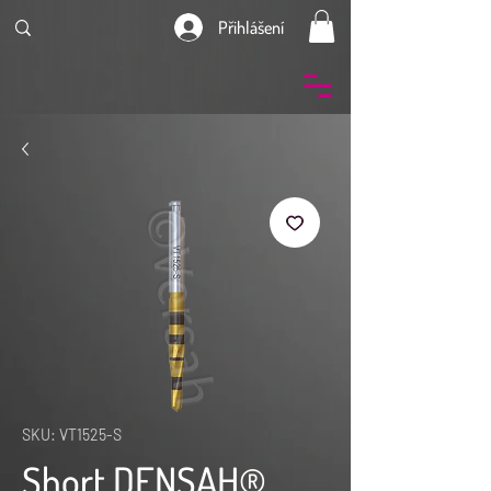
Přihlášení
SKU: VT1525-S
Short DENSAH®