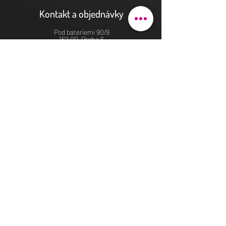
Kontakt a objednávky
Pod bateriemi 90/9
162 00 Praha 6
justhova@justdent.cz
+420 727 832 900
Menu
Úvod
Produkty
Aktuality
Fotogalerie
Podmínky užití
E-shop
© Veronika Maříková 2022