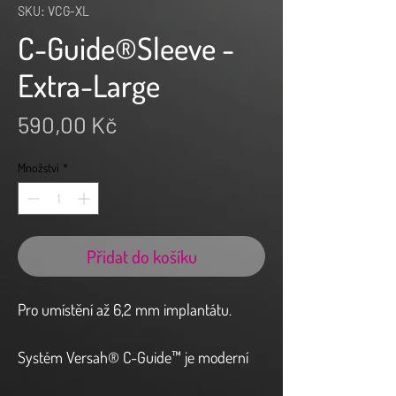
SKU: VCG-XL
C-Guide®Sleeve -
Extra-Large
Cena
590,00 Kč
Množství
*
Přidat do košíku
Pro umístění až 6,2 mm implantátu.
Systém Versah® C-Guide™ je moderní
přístrojové vybavení. Jeho tvar C