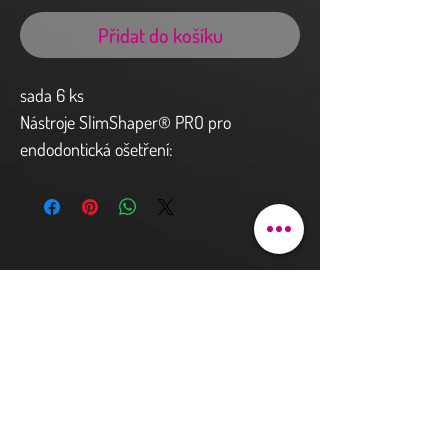
Přidat do košíku
sada 6 ks
Nástroje SlimShaper® PRO pro
endodontická ošetření:
SlimShaper® PRO tvarovací kořenové
nástroje (ZS1, ZS2, ZS3)
Řezný povrch těchto nástrojů je vyroben
z nikl-titanové slitiny.
Oblast užití: pro odstranění dentinu a
Kontakt a objednávky
vytvarování kořenového kanálku.
Pod bateriemi 90/9
162 00 Praha 6
justhova@justdent.cz
+420 727 832 900