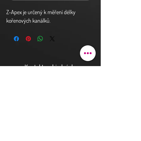
Z-Apex je určený k měření délky
kořenových kanálků.
Kontakt a objednávky
Pod bateriemi 90/9
162 00 Praha 6
justhova@justdent.cz
+420 727 832 900
Menu
Úvod