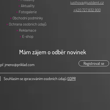
justhova@justdent.cz
»
Aktuality
+420 727 832 900
»
Fotogalerie
»
Obchodní podmínky
»
Ochrana osobních údajů
»
Reklamace
»
E-shop
Mám zájem o odběr novinek
Registrovat se
Souhlasím se zpracováním osobních údajů
GDPR