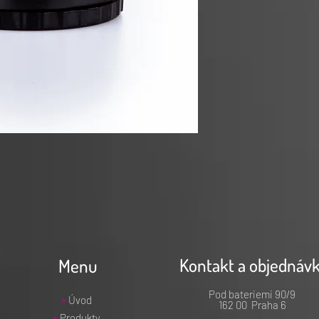
Kontakt a objednáv
Menu
Pod bateriemi 90/9
»
Úvod
162 00 Praha 6
»
Produkty