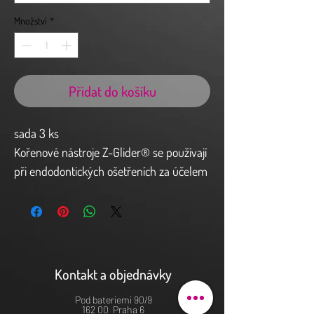
Množství
*
Přidat do košíku
sada 3 ks
Kořenové nástroje Z-Glider® se používají
při endodontických ošetřeních za účelem
rozšíření bezpečné sestupové dráhy v
preparaci před použitím mechanických
NiTi tvarovacích systémů pro procedury
v kořenových kanálcích. Řezný povrch
těchto nástrojů je vyroben z nikl-titanové
Kontakt a objednávky
slitiny.
Pod bateriemi 90/9
162 00 Praha 6