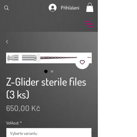
Přihlášení
Z-Glider sterile files
(3 ks)
Cena
650,00 Kč
Velikost
*