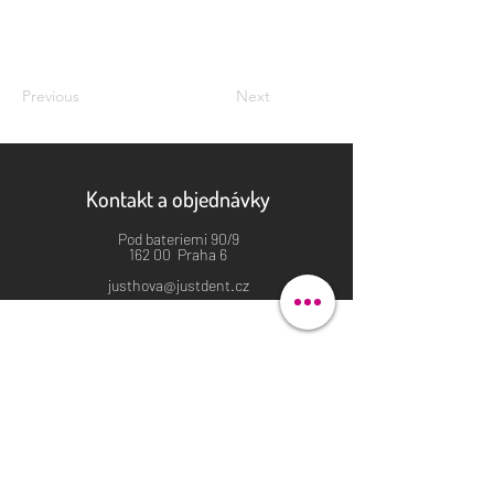
Previous
Next
Kontakt a objednávky
Pod bateriemi 90/9
162 00 Praha 6
justhova@justdent.cz
+420 727 832 900
Menu
Úvod
Produkty