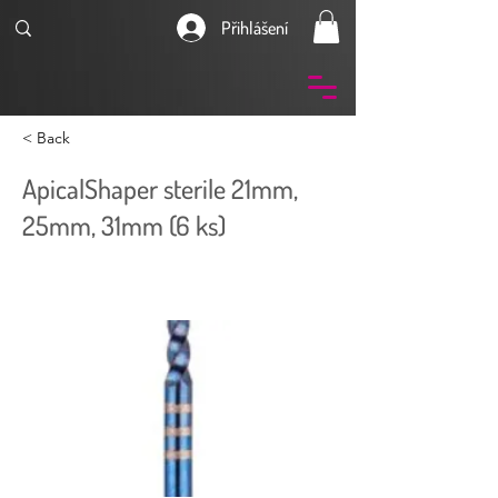
Přihlášení
< Back
ApicalShaper sterile 21mm,
25mm, 31mm (6 ks)