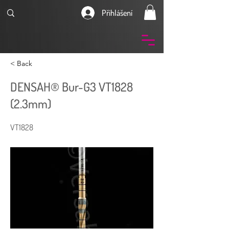
Přihlášení
< Back
DENSAH® Bur-G3 VT1828
(2.3mm)
VT1828