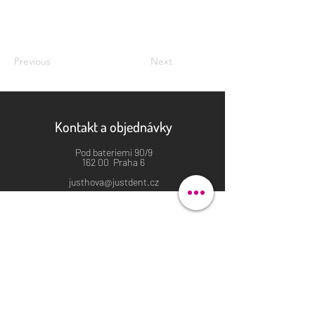
Previous
Next
Kontakt a objednávky
Pod bateriemi 90/9
162 00 Praha 6
justhova@justdent.cz
+420 727 832 900
Menu
Úvod
Produkty