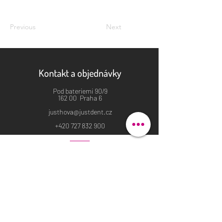
Previous
Next
Kontakt a objednávky
Pod bateriemi 90/9
162 00 Praha 6
justhova@justdent.cz
+420 727 832 900
Menu
Úvod
Produkty
Aktuality
Fotogalerie