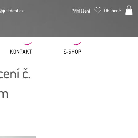
@justdent.cz
Oblíbené
Přihlášení
KONTAKT
E-SHOP
ení č.
mm