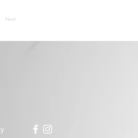
Next
ky