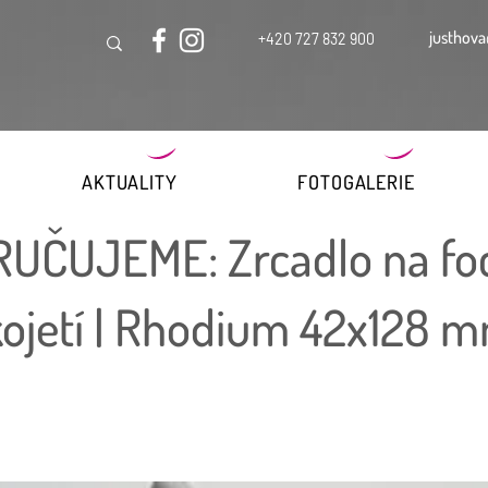
justhova
+420 727 832 900
AKTUALITY
FOTOGALERIE
UČUJEME: Zrcadlo na foc
kojetí | Rhodium 42x128 