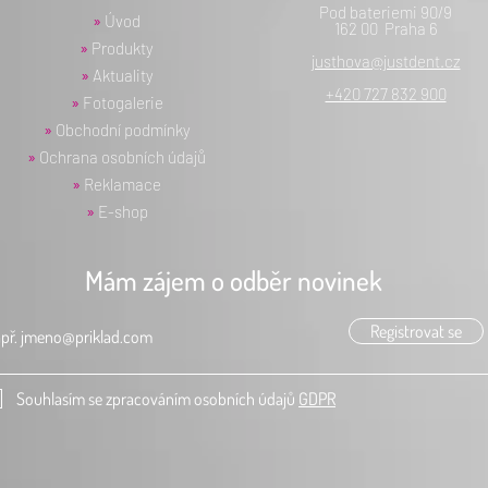
Pod bateriemi 90/9
»
Úvod
162 00 Praha 6
»
Produkty
justhova@justdent.cz
»
Aktuality
+420 727 832 900
»
Fotogalerie
»
Obchodní podmínky
»
Ochrana osobních údajů
»
Reklamace
»
E-shop
Mám zájem o odběr novinek
Registrovat se
Souhlasím se zpracováním osobních údajů
GDPR