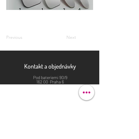
Previous
Next
Kontakt a objednávky
Pod bateriemi 90/9
162 00 Praha 6
justhova@justdent.cz
+420 727 832 900
Menu
Úvod