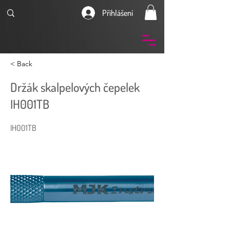
Přihlášení
< Back
Držák skalpelových čepelek
IH001TB
IH001TB