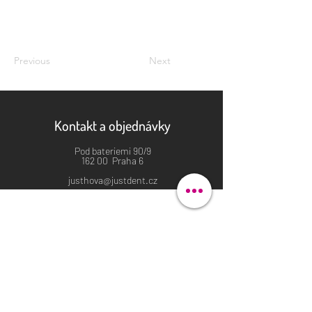
Previous
Next
Kontakt a objednávky
Pod bateriemi 90/9
162 00 Praha 6
justhova@justdent.cz
+420 727 832 900
Menu
Úvod
Produkty