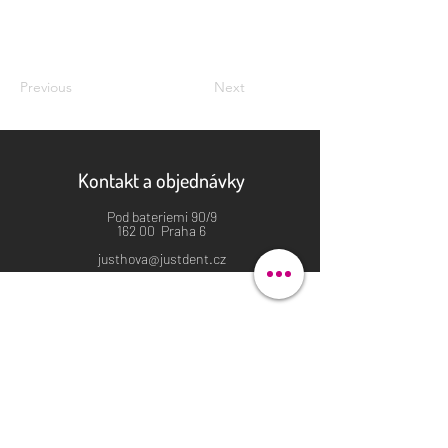
Previous
Next
Kontakt a objednávky
Pod bateriemi 90/9
162 00 Praha 6
justhova@justdent.cz
+420 727 832 900
Menu
Úvod
Produkty