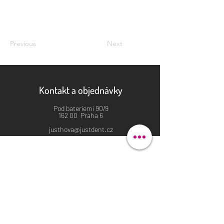
Previous
Next
Kontakt a objednávky
Pod bateriemi 90/9
162 00 Praha 6
justhova@justdent.cz
+420 727 832 900
Menu
Úvod
Produkty